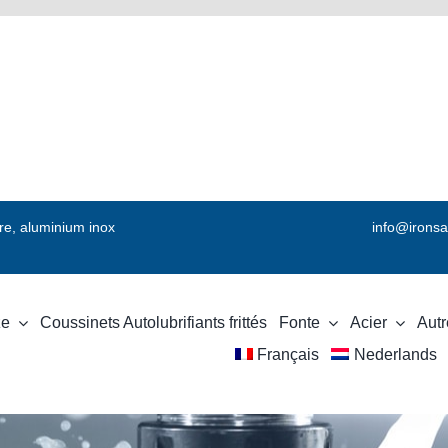
vre, aluminium inox
info@ironsa
ze
Coussinets Autolubrifiants frittés
Fonte
Acier
Autr
Français
Nederlands