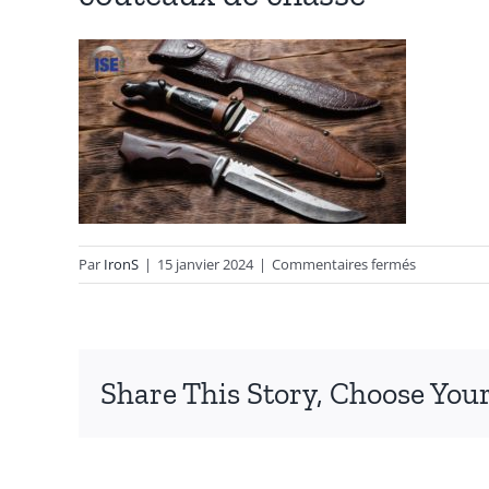
sur
Par
IronS
|
15 janvier 2024
|
Commentaires fermés
couteaux
de
chasse
Share This Story, Choose Your