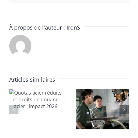
À propos de l'auteur :
IronS
Quel métal
Articles similaires
choisir
t
Usinage :
pour
un métier
réussir vos
en pénurie
projets
de main-
DIY déco