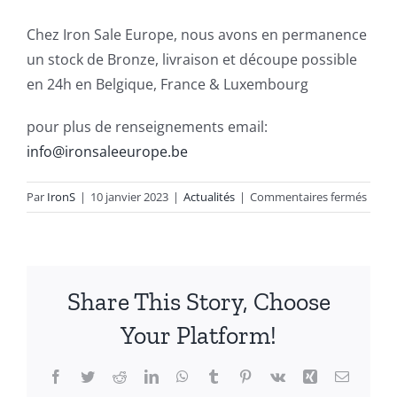
Chez Iron Sale Europe, nous avons en permanence
un stock de Bronze, livraison et découpe possible
en 24h en Belgique, France & Luxembourg
pour plus de renseignements email:
info@ironsaleeurope.be
sur
Par
IronS
|
10 janvier 2023
|
Actualités
|
Commentaires fermés
Le
Bronz
Share This Story, Choose
Your Platform!
Facebook
Twitter
Reddit
LinkedIn
WhatsApp
Tumblr
Pinterest
Vk
Xing
Email