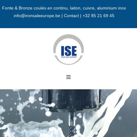
Passer
Fonte & Bronze coulés en continu, laiton, cuivre, aluminium inox
au
info@ironsaleeurope.be
|
Contact |
+32 85 21 69 45
contenu
Toggle
Navigation
Accueil
A propos
Bronze