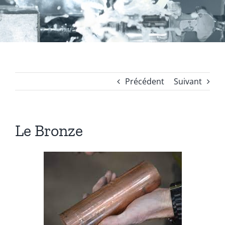
Coussinets Autolubrifiants frittés
Fonte
Précédent
Suivant
Acier
Le Bronze
Autres produits
Boulonnerie spéciale
News