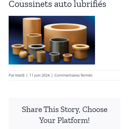
Coussinets auto lubrifiés
Autres produits
Boulonnerie spéciale
News
Devis
sur
Par
IronS
|
11 juin 2024
|
Commentaires fermés
Français
Coussinets
auto
lubrifiés
Nederlands
Share This Story, Choose
Your Platform!