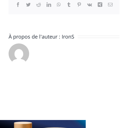
Facebook
Twitter
Reddit
LinkedIn
WhatsApp
Tumblr
Pinterest
Vk
Xing
Email
À propos de l'auteur :
IronS