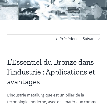
Coussinets Autolubrifiants frittés
Fonte
Précédent
Suivant
Acier
L’Essentiel du Bronze dans
Autres produits
l’industrie : Applications et
Boulonnerie spéciale
avantages
News
L’industrie métallurgique est un pilier de la
technologie moderne, avec des matériaux comme