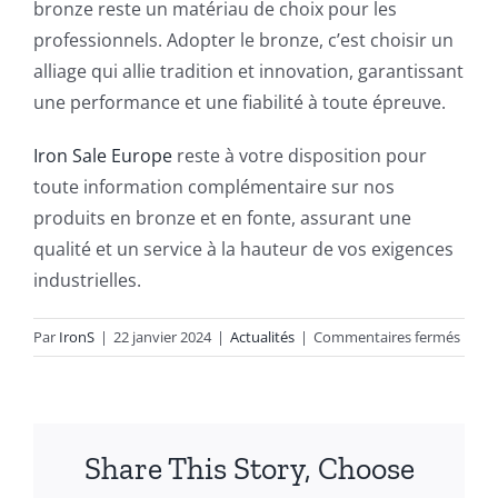
bronze reste un matériau de choix pour les
professionnels. Adopter le bronze, c’est choisir un
alliage qui allie tradition et innovation, garantissant
une performance et une fiabilité à toute épreuve.
Iron Sale Europe
reste à votre disposition pour
toute information complémentaire sur nos
produits en bronze et en fonte, assurant une
qualité et un service à la hauteur de vos exigences
industrielles.
sur
Par
IronS
|
22 janvier 2024
|
Actualités
|
Commentaires fermés
L’Esse
du
Bronz
dans
Share This Story, Choose
l’indu
: