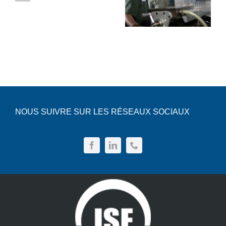
en pénurie
projets
de main-
DIY déco
d’œuvre
et
pratiques
NOUS SUIVRE SUR LES RÉSEAUX SOCIAUX