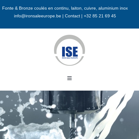
Passer
Fonte & Bronze coulés en continu, laiton, cuivre, aluminium inox
au
info@ironsaleeurope.be
|
Contact |
+32 85 21 69 45
contenu
Toggle
Navigation
Accueil
A propos
Bronze