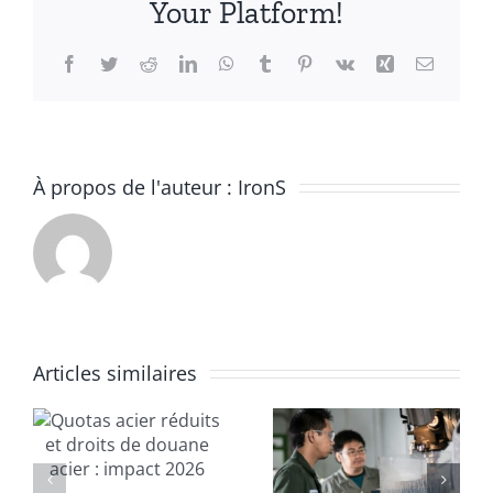
Your Platform!
Appli
et
Facebook
Twitter
Reddit
LinkedIn
WhatsApp
Tumblr
Pinterest
Vk
Xing
Email
avant
À propos de l'auteur :
IronS
Quel métal
Articles similaires
choisir
t
Usinage :
pour
un métier
réussir vos