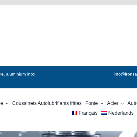
vre, aluminium inox
info@ironsa
ze
Coussinets Autolubrifiants frittés
Fonte
Acier
Autr
Français
Nederlands