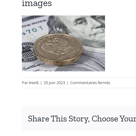
images
sur
Par
IronS
|
20 juin 2023
|
Commentaires fermés
images
Share This Story, Choose Your