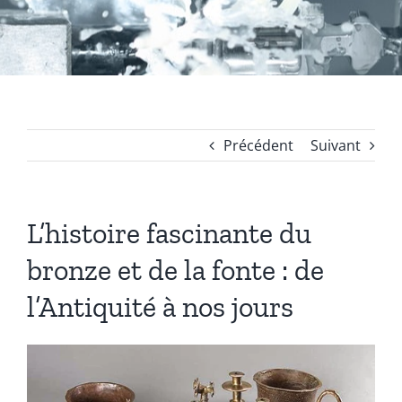
Coussinets Autolubrifiants frittés
Fonte
Précédent
Suivant
Acier
L’histoire fascinante du
Autres produits
bronze et de la fonte : de
Boulonnerie spéciale
l’Antiquité à nos jours
News