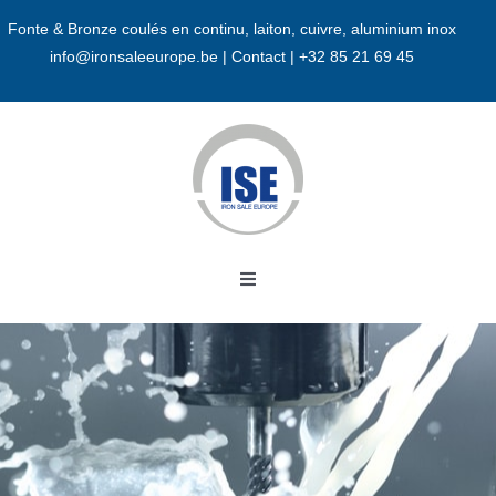
Passer
Fonte & Bronze coulés en continu, laiton, cuivre, aluminium inox
au
info@ironsaleeurope.be
|
Contact |
+32 85 21 69 45
contenu
Toggle
Navigation
Accueil
A propos
Bronze