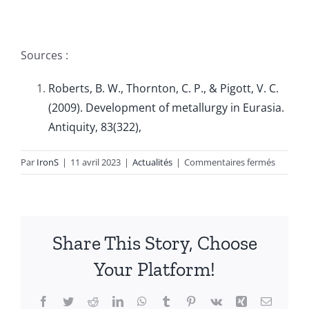
Sources :
Roberts, B. W., Thornton, C. P., & Pigott, V. C.
(2009). Development of metallurgy in Eurasia.
Antiquity, 83(322),
sur
Par
IronS
|
11 avril 2023
|
Actualités
|
Commentaires fermés
L’histoir
fascinan
du
bronze
Share This Story, Choose
et
de
Your Platform!
la
fonte
Facebook
Twitter
Reddit
LinkedIn
WhatsApp
Tumblr
Pinterest
Vk
Xing
Email
: