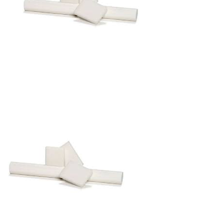
Autres produits
Boulonnerie spéciale
News
Devis
Français
Nederlands