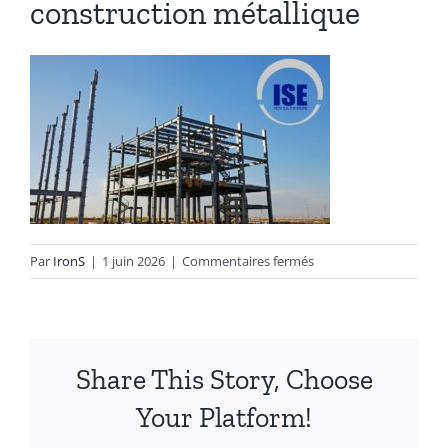
construction métallique
Autres produits
Boulonnerie spéciale
News
Devis
sur
Par
IronS
|
1 juin 2026
|
Commentaires fermés
Français
construction
métallique
Nederlands
Share This Story, Choose
Your Platform!