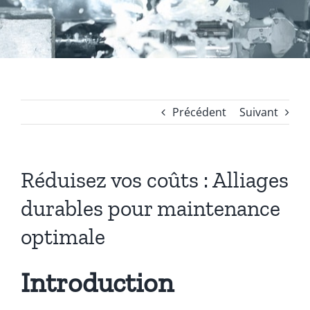
Coussinets Autolubrifiants frittés
Fonte
Précédent
Suivant
Acier
Réduisez vos coûts : Alliages
Autres produits
durables pour maintenance
Boulonnerie spéciale
optimale
News
Introduction