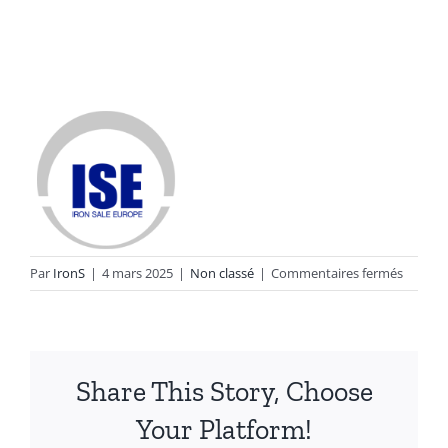
sur
Par
IronS
|
4 mars 2025
|
Non classé
|
Commentaires fermés
Réduis
vos
coûts
:
Share This Story, Choose
Alliages
durable
Your Platform!
pour