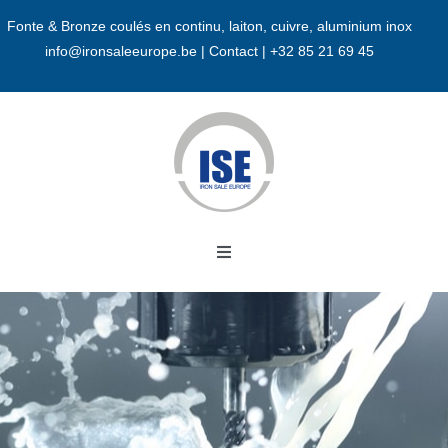
Passer
Fonte & Bronze coulés en continu, laiton, cuivre, aluminium inox
au
info@ironsaleeurope.be
|
Contact |
+32 85 21 69 45
contenu
Toggle
Navigation
Accueil
A propos
Bronze