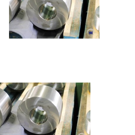
Autres produits
Boulonnerie spéciale
News
Devis
Français
Nederlands