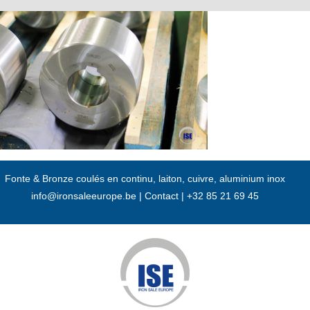
Passer
au
contenu
Fonte & Bronze coulés en continu, laiton, cuivre, aluminium inox
info@ironsaleeurope.be
|
Contact |
+32 85 21 69 45