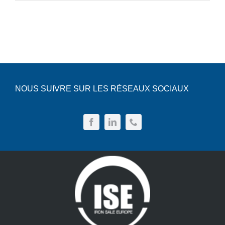
Devis
inoxydable
:
Atout
Français
hygiénique
et
durable
en
industrie
NOUS SUIVRE SUR LES RÉSEAUX SOCIAUX
alimentaire