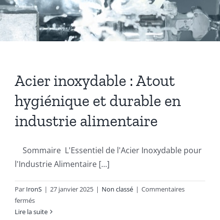
Coussinets Autolubrifiants frittés
Fonte
Acier inoxydable : Atout
Acier
hygiénique et durable en
industrie alimentaire
Autres produits
Sommaire L'Essentiel de l'Acier Inoxydable pour
Boulonnerie spéciale
l'Industrie Alimentaire [...]
News
Par
IronS
|
27 janvier 2025
|
Non classé
|
Commentaires
sur
fermés
Acier
Lire la suite