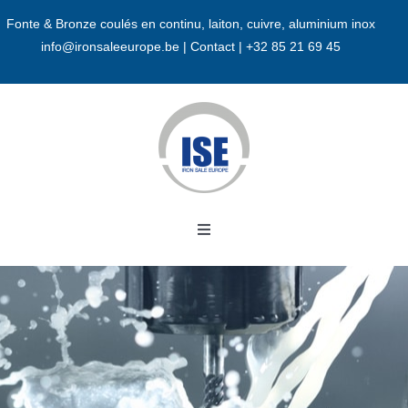
Passer
Fonte & Bronze coulés en continu, laiton, cuivre, aluminium inox
au
info@ironsaleeurope.be
|
Contact |
+32 85 21 69 45
contenu
Toggle
Navigation
Accueil
A propos
Bronze