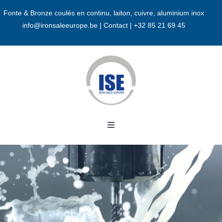
Passer
Fonte & Bronze coulés en continu, laiton, cuivre, aluminium inox
au
info@ironsaleeurope.be
|
Contact |
+32 85 21 69 45
contenu
Toggle
Navigation
Accueil
A propos
Bronze