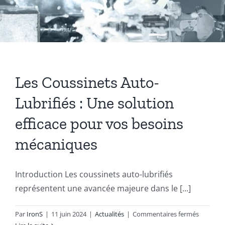
Coussinets Autolubrifiants frittés
Fonte
Les Coussinets Auto-
Acier
Lubrifiés : Une solution
efficace pour vos besoins
Autres produits
mécaniques
Boulonnerie spéciale
Introduction Les coussinets auto-lubrifiés
représentent une avancée majeure dans le [...]
News
sur
Par
IronS
|
11 juin 2024
|
Actualités
|
Commentaires fermés