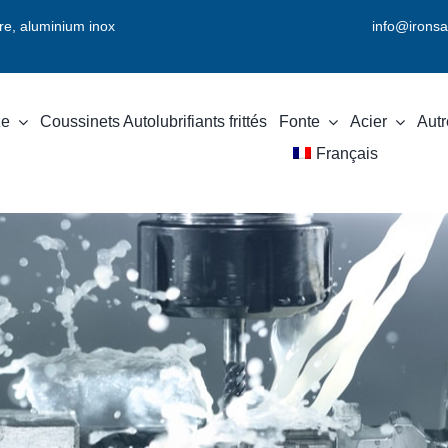
vre, aluminium inox
info@ironsa
ze
Coussinets Autolubrifiants frittés
Fonte
Acier
Autr
Français