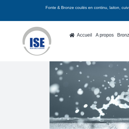
Passer
Fonte & Bronze coulés en continu, laiton, cui
au
contenu
Accueil
A propos
Bron