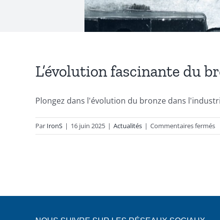
L’évolution fascinante du b
Plongez dans l'évolution du bronze dans l'industrie 
s
Par
IronS
|
16 juin 2025
|
Actualités
|
Commentaires fermés
L
f
d
b
:
d
l’
a