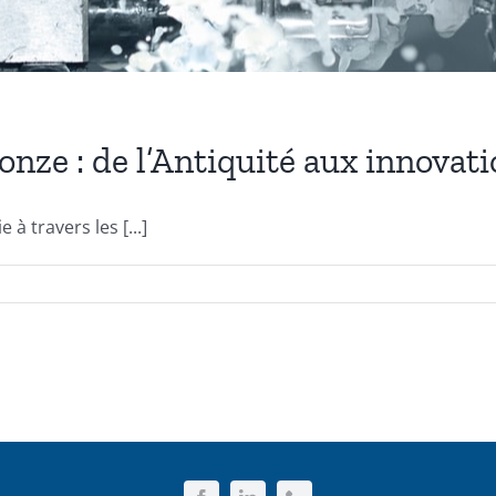
ronze : de l’Antiquité aux innova
à travers les [...]
ur
’évolution
ascinante
u
ronze
e
Antiquité
ux