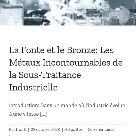
Coussinets Autolubrifiants frittés
Fonte
La Fonte et le Bronze: Les
Acier
Métaux Incontournables de
la Sous-Traitance
Autres produits
Industrielle
Boulonnerie spéciale
Introduction: Dans un monde où l'industrie évolue
à une vitesse [...]
News
Par
IronS
|
23 octobre 2023
|
Actualités
|
Commentaires