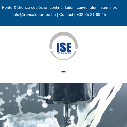
Passer
Fonte & Bronze coulés en continu, laiton, cuivre, aluminium inox
au
info@ironsaleeurope.be
|
Contact |
+32 85 21 69 45
contenu
Toggle
Navigation
Accueil
A propos
Bronze