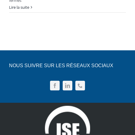
sur
fermés
Devis
La
Lire la suite
Fonte
Français
et
le
Bronze:
Les
Métaux
Incontournables
de
NOUS SUIVRE SUR LES RÉSEAUX SOCIAUX
la
Sous-
Traitance
Industrielle