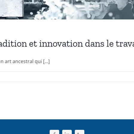
adition et innovation dans le trava
art ancestral qui [...]
sur
Le
métier
de
ferronnier
Tradition
et
innovation