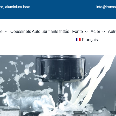
vre, aluminium inox
info@ironsa
ze
Coussinets Autolubrifiants frittés
Fonte
Acier
Autr
Français