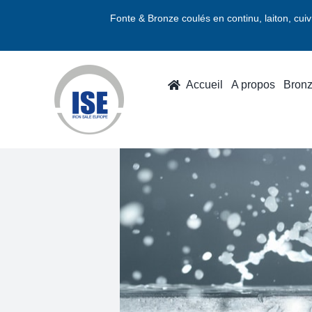
Passer
Fonte & Bronze coulés en continu, laiton, cui
au
contenu
Accueil
A propos
Bron