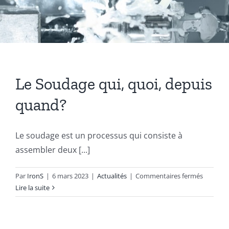
Coussinets Autolubrifiants frittés
Fonte
Le Soudage qui, quoi, depuis
Acier
quand?
Autres produits
Le soudage est un processus qui consiste à
assembler deux [...]
Boulonnerie spéciale
sur
Par
IronS
|
6 mars 2023
|
Actualités
|
Commentaires fermés
Le
Lire la suite
News
Soudage
qui,
quoi,