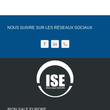
Devis
depuis
quand?
Français
NOUS SUIVRE SUR LES RÉSEAUX SOCIAUX
IRON SALE EUROPE