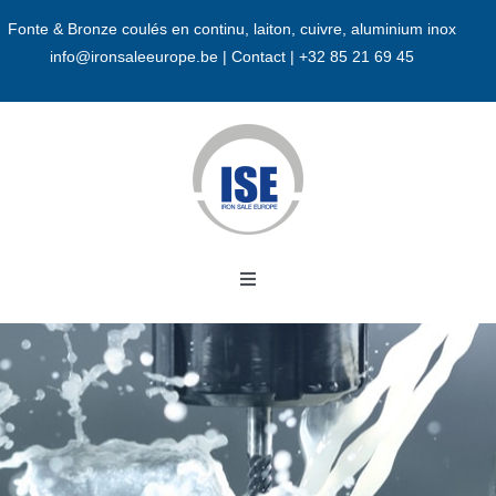
Passer
Fonte & Bronze coulés en continu, laiton, cuivre, aluminium inox
au
info@ironsaleeurope.be
|
Contact |
+32 85 21 69 45
contenu
Toggle
Navigation
Accueil
A propos
Bronze