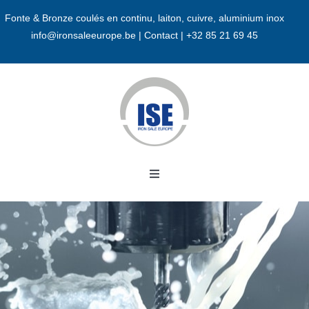
Passer
Fonte & Bronze coulés en continu, laiton, cuivre, aluminium inox
au
info@ironsaleeurope.be
|
Contact |
+32 85 21 69 45
contenu
Toggle
Navigation
Accueil
A propos
Bronze