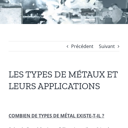
Coussinets Autolubrifiants frittés
Fonte
Précédent
Suivant
Acier
LES TYPES DE MÉTAUX ET
Autres produits
LEURS APPLICATIONS
Boulonnerie spéciale
News
COMBIEN DE TYPES DE MÉTAL EXISTE-T-IL ?