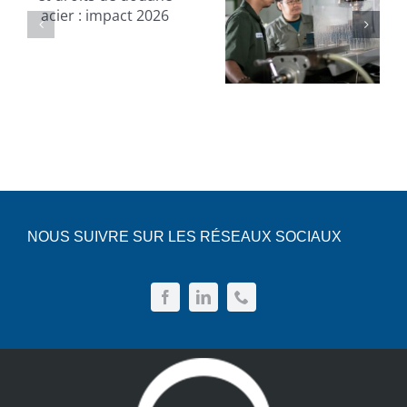
un métier
réussir vos
en pénurie
projets
de main-
DIY déco
d’œuvre
et
pratiques
NOUS SUIVRE SUR LES RÉSEAUX SOCIAUX