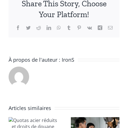
Share This Story, Choose
ET
LEURS
Your Platform!
APPLICATIONS
Facebook
Twitter
Reddit
LinkedIn
WhatsApp
Tumblr
Pinterest
Vk
Xing
Email
À propos de l'auteur :
IronS
Quel métal
Articles similaires
choisir
t
Usinage :
pour