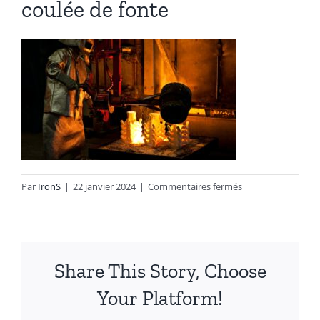
coulée de fonte
Autres produits
Boulonnerie spéciale
News
Devis
sur
Par
IronS
|
22 janvier 2024
|
Commentaires fermés
Français
coulée
de
fonte
Nederlands
Share This Story, Choose
Your Platform!