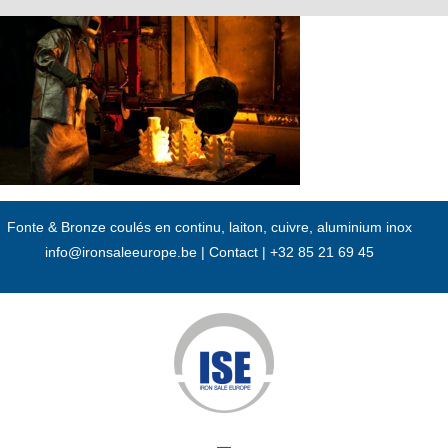
Passer
au
contenu
Fonte & Bronze coulés en continu, laiton, cuivre, aluminium inox
info@ironsaleeurope.be
|
Contact |
+32 85 21 69 45