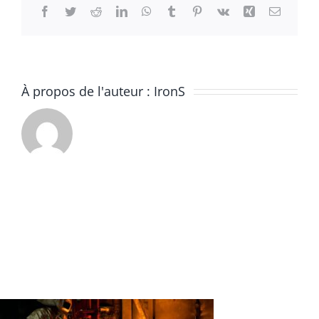
Facebook
Twitter
Reddit
LinkedIn
WhatsApp
Tumblr
Pinterest
Vk
Xing
Email
À propos de l'auteur :
IronS