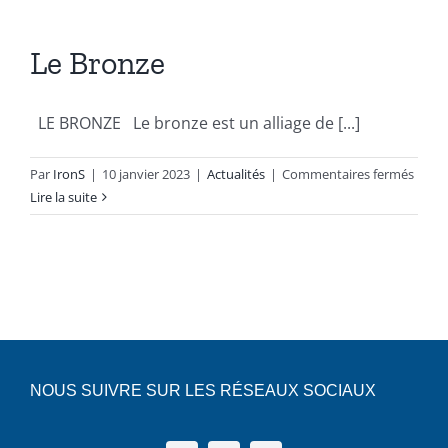
Devis
du
bronze
:
Le Bronze
Français
de
l’Antiqui
aux
LE BRONZE Le bronze est un alliage de [...]
innovati
modern
sur
Par
IronS
|
10 janvier 2023
|
Actualités
|
Commentaires fermés
Le
Lire la suite
Bronz
NOUS SUIVRE SUR LES RÉSEAUX SOCIAUX