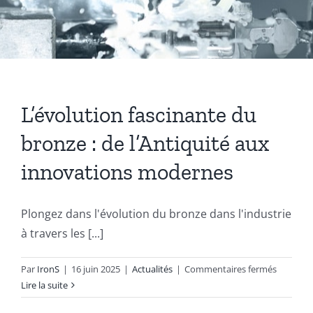
Coussinets Autolubrifiants frittés
Fonte
L’évolution fascinante du
Acier
bronze : de l’Antiquité aux
innovations modernes
Autres produits
Plongez dans l'évolution du bronze dans l'industrie
Boulonnerie spéciale
à travers les [...]
sur
News
Par
IronS
|
16 juin 2025
|
Actualités
|
Commentaires fermés
L’évolut
Lire la suite
fascinan