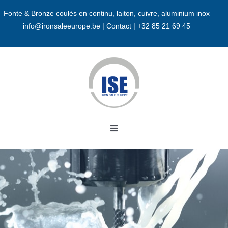
Passer
Fonte & Bronze coulés en continu, laiton, cuivre, aluminium inox
au
info@ironsaleeurope.be
|
Contact |
+32 85 21 69 45
contenu
Toggle
Navigation
Accueil
A propos
Bronze